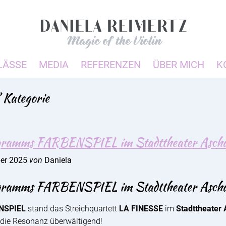
LÄSSE
MEDIA
REFERENZEN
ÜBER MICH
K
’ Kategorie
ogramms FARBENSPIEL im Stadttheater Ascha
ber 2025
von
Daniela
ogramms FARBENSPIEL im Stadttheater Ascha
NSPIEL
stand das Streichquartett
LA FINESSE
im
Stadttheater
d die Resonanz überwältigend!