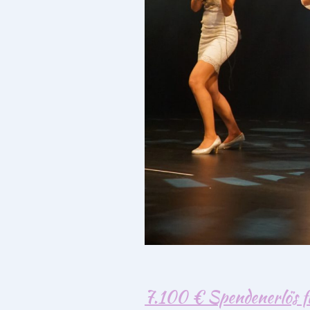
7.100 € Spendenerlös f