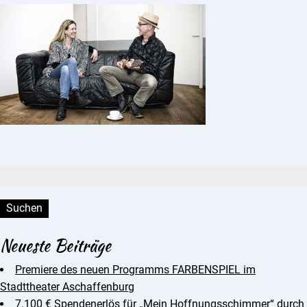
Suchen:
Neueste Beiträge
Premiere des neuen Programms FARBENSPIEL im
Stadttheater Aschaffenburg
7.100 € Spendenerlös für „Mein Hoffnungsschimmer“ durch