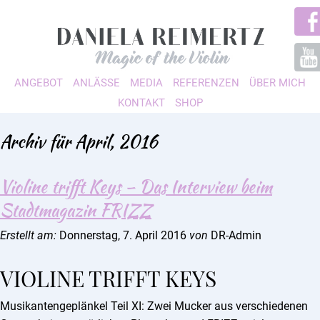
ANGEBOT
ANLÄSSE
MEDIA
REFERENZEN
ÜBER MICH
KONTAKT
SHOP
Archiv für April, 2016
Violine trifft Keys – Das Interview beim
Stadtmagazin FRIZZ
Erstellt am:
Donnerstag, 7. April 2016
von
DR-Admin
VIOLINE TRIFFT KEYS
Musikantengeplänkel Teil XI: Zwei Mucker aus verschiedenen