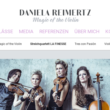
LÄSSE
MEDIA
REFERENZEN
ÜBER MICH
K
ic of the Violin
Streichquartett LA FINESSE
Tres con Pasión
Viol