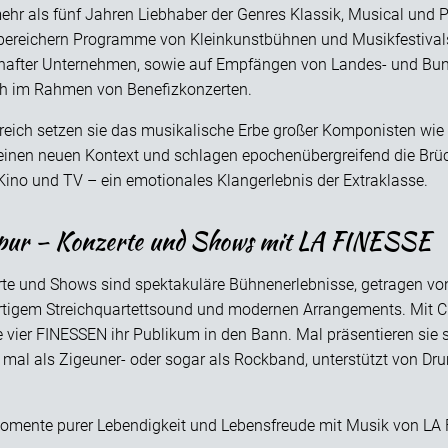
 mehr als fünf Jahren Liebhaber der Genres Klassik, Musical und
bereichern Programme von Kleinkunstbühnen und Musikfestivals
after Unternehmen, sowie auf Empfängen von Landes- und Bun
ch im Rahmen von Benefizkonzerten.
reich setzen sie das musikalische Erbe großer Komponisten wi
einen neuen Kontext und schlagen epochenübergreifend die Brüc
Kino und TV – ein emotionales Klangerlebnis der Extraklasse.
 pur – Konzerte und Shows mit LA FINESSE
e und Shows sind spektakuläre Bühnenerlebnisse, getragen von
gartigem Streichquartettsound und modernen Arrangements. Mit
 vier FINESSEN ihr Publikum in den Bann. Mal präsentieren sie s
, mal als Zigeuner- oder sogar als Rockband, unterstützt von Dru
Momente purer Lebendigkeit und Lebensfreude mit Musik von LA