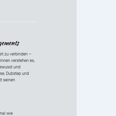
gements
t zu verbinden –
sinnen verstehen es,
bewusst und
use, Dubstep und
tt seinen
nal wie