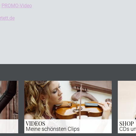
:
PROMO-Video
tett.de
VIDEOS
SHOP
Meine schönsten Clips
CDs un