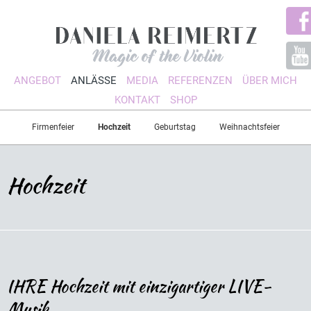
ANGEBOT
ANLÄSSE
MEDIA
REFERENZEN
ÜBER MICH
KONTAKT
SHOP
Firmenfeier
Hochzeit
Geburtstag
Weihnachtsfeier
Hochzeit
IHRE Hochzeit mit einzigartiger LIVE-
Musik