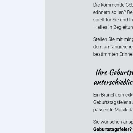
Die kommende Gebur
erinnern sollen? B
spielt für Sie und 
– alles in Begleitu
Stellen Sie mit mi
dem umfangreich
bestimmten Erinne
Ihre Geburtst
unterschiedli
Ein Brunch, ein exk
Geburtstagsfeier a
passende Musik das
Sie wünschen ans
Geburtstagsfeier?