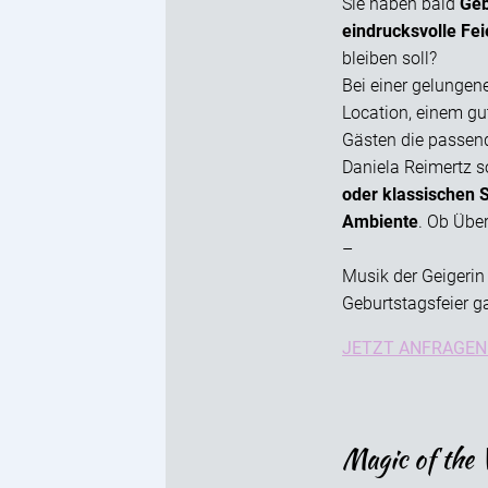
Sie haben bald
Geb
eindrucksvolle Fei
bleiben soll?
Bei einer gelungen
Location, einem g
Gästen die passende
Daniela Reimertz so
oder klassischen
Ambiente
. Ob Übe
–
Musik der Geigerin 
Geburtstagsfeier ga
JETZT ANFRAGEN
Magic of the 