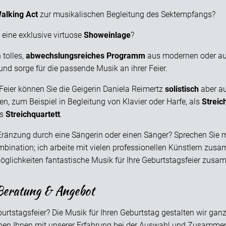
alking Act
zur musikalischen Begleitung des Sektempfangs?
eine exklusive virtuose
Showeinlage
?
n tolles,
abwechslungsreiches Programm
aus modernen oder au
 sorge für die passende Musik an ihrer Feier.
Feier können Sie die Geigerin Daniela Reimertz
solistisch
aber au
n, zum Beispiel in Begleitung von Klavier oder Harfe, als
Streic
ls
Streichquartett
.
ränzung durch eine Sängerin oder einen Sänger? Sprechen Sie 
mbination; ich arbeite mit vielen professionellen Künstlern zus
öglichkeiten fantastische Musik für Ihre Geburtstagsfeier zusa
Beratung & Angebot
urtstagsfeier? Die Musik für Ihren Geburtstag gestalten wir gan
en Ihnen mit unserer Erfahrung bei der Auswahl und Zusammen