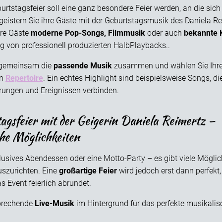
tstagsfeier soll eine ganz besondere Feier werden, an die sich
egeistern Sie ihre Gäste mit der Geburtstagsmusik des Daniela R
Ihre Gäste
moderne Pop-Songs, Filmmusik
oder auch
bekannte 
ng von professionell produzierten HalbPlaybacks..
r gemeinsam die
passende Musik
zusammen und wählen Sie Ihre
en
Repertoire
. Ein echtes Highlight sind beispielsweise Songs, di
rungen und Ereignissen verbinden.
agsfeier mit der Geigerin Daniela Reimertz –
che Möglichkeiten
lusives Abendessen oder eine Motto-Party – es gibt viele Möglich
uszurichten. Eine
großartige Feier
wird jedoch erst dann perfekt
 Event feierlich abrundet.
prechende
Live-Musik
im Hintergrund für das perfekte musikalis