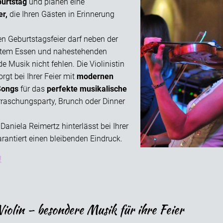
urtstag
und planen eine
er,
die Ihren Gästen in Erinnerung
en Geburtstagsfeier darf neben der
utem Essen und nahestehenden
 Musik nicht fehlen. Die Violinistin
rgt bei Ihrer Feier mit
modernen
 Songs
für das
perfekte musikalische
rraschungsparty, Brunch oder Dinner
Daniela Reimertz hinterlässt bei Ihrer
rantiert einen bleibenden Eindruck.
!
Violin – besondere Musik für ihre Feier