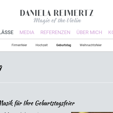
LÄSSE
MEDIA
REFERENZEN
ÜBER MICH
K
Firmenfeier
Hochzeit
Geburtstag
Weihnachtsfeier
g
Musik für Ihre Geburtstagsfeier