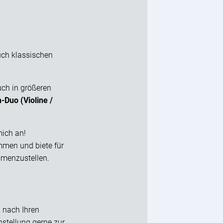
ch klassischen
ch in größeren
h-Duo (Violine /
mich an!
ammen und biete für
mmenzustellen.
z nach Ihren
stellung gerne zur