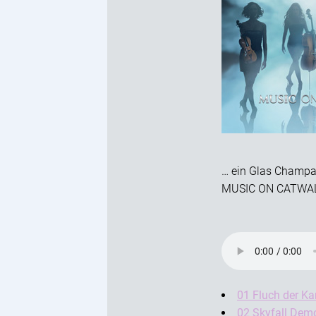
… ein Glas Champagn
MUSIC ON CATWA
01 Fluch der Ka
02 Skyfall Dem