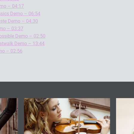
mo – 04:17
ssics Demo – 06:54
Liste Demo – 04:30
mo – 03:37
ossible Demo – 02:50
Catwalk Demo – 13:44
mo – 02:56