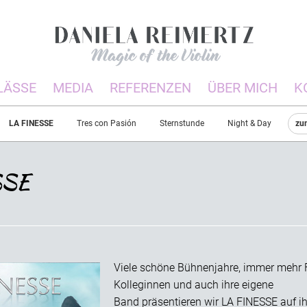
LÄSSE
MEDIA
REFERENZEN
ÜBER MICH
K
LA FINESSE
Tres con Pasión
Sternstunde
Night & Day
zu
SSE
Viele schöne Bühnenjahre, immer mehr
Kolleginnen und auch ihre eigene
Band präsentieren wir LA FINESSE auf 