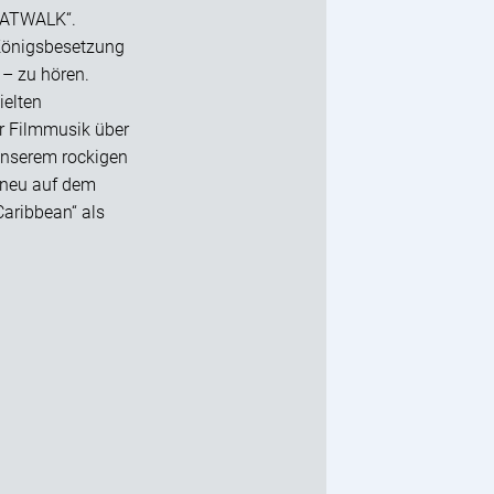
CATWALK“.
e Königsbesetzung
– zu hören.
ielten
er Filmmusik über
unserem rockigen
dneu auf dem
Caribbean“ als