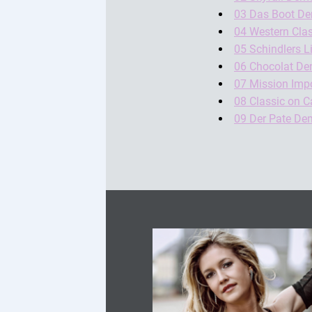
03 Das Boot De
04 Western Cla
05 Schindlers 
06 Chocolat De
07 Mission Imp
08 Classic on 
09 Der Pate De