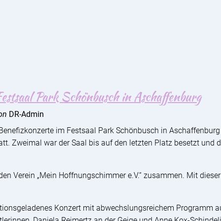
Festsaal Park Schönbusch in Aschaffenburg
on
DR-Admin
e Benefizkonzerte im Festsaal Park Schönbusch in Aschaffenbu
tt. Zweimal war der Saal bis auf den letzten Platz besetzt und
den Verein „Mein Hoffnungschimmer e.V.“ zusammen. Mit dieser
otionsgeladenes Konzert mit abwechslungsreichem Programm au
lerinnen, Daniela Reimertz an der Geige und Anne Kox-Schindeli