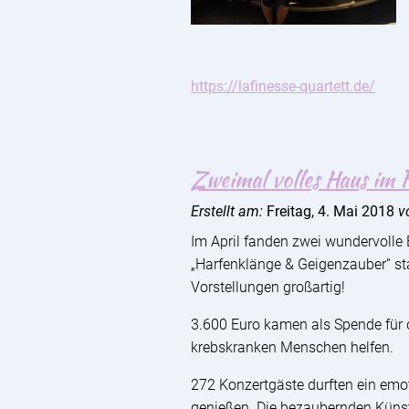
https://lafinesse-quartett.de/
Zweimal volles Haus im 
Erstellt am:
Freitag, 4. Mai 2018
v
Im April fanden zwei wundervoll
„Harfenklänge & Geigenzauber“ sta
Vorstellungen großartig!
3.600 Euro kamen als Spende für 
krebskranken Menschen helfen.
272 Konzertgäste durften ein em
genießen
. Die bezaubernden Künst