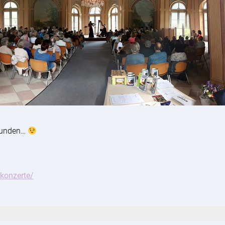
rkunden…
skonzerte/