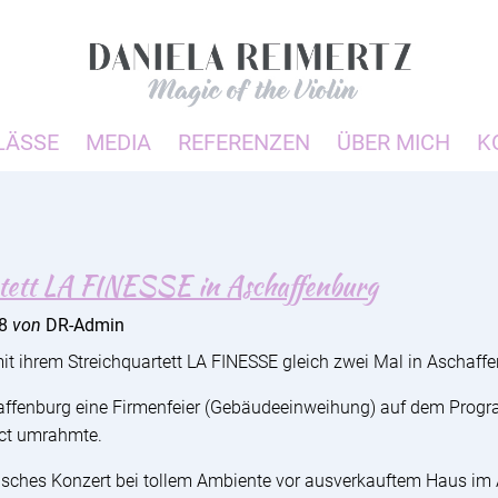
LÄSSE
MEDIA
REFERENZEN
ÜBER MICH
K
rtett LA FINESSE in Aschaffenburg
18
von
DR-Admin
t ihrem Streichquartett LA FINESSE gleich zwei Mal in Aschaffe
ffenburg eine Firmenfeier (Gebäudeeinweihung) auf dem Progra
Act umrahmte.
isches Konzert bei tollem Ambiente vor ausverkauftem Haus im