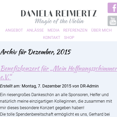
ANGEBOT
ANLÄSSE
MEDIA
REFERENZEN
ÜBER MICH
KONTAKT
SHOP
Archiv für Dezember, 2015
Benefizkonzert für „Mein Hoffnungsschimmer
e.V.“
Erstellt am:
Montag, 7. Dezember 2015
von
DR-Admin
Ein riesengroßes Dankeschön an alle Sponsoren, Helfer und
natürlich meine einzigartigen Kolleginnen, die zusammen mit
mir dieses besondere Konzert gegeben haben!
Die tolle Spendenbereitschaft ermöglicht es uns, Gerhard bei