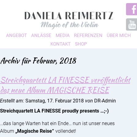
ANGEBOT
ANLÄSSE
MEDIA
REFERENZEN
ÜBER MICH
KONTAKT
SHOP
Archiv für Februar, 2018
Streichquartett LA FINESSE veröffentlicht
das neue Album MAGISCHE REISE
Erstellt am:
Samstag, 17. Februar 2018
von
DR-Admin
Streichquartett LA FINESSE proudly presents …;-)
…das lange Warten hat ein Ende… nun ist unser neues
Album
„Magische Reise“
vollendet!