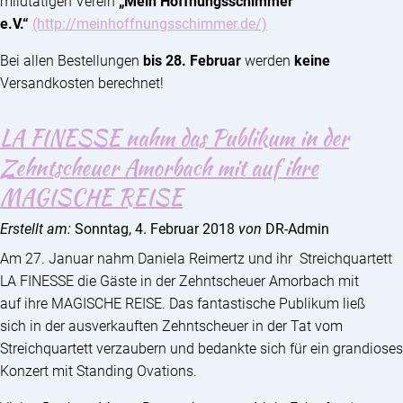
mildtätigen Verein
„Mein Hoffnungsschimmer
e.V.“
(http://meinhoffnungsschimmer.de/)
Bei allen Bestellungen
bis 28. Februar
werden
keine
Versandkosten berechnet!
LA FINESSE nahm das Publikum in der
Zehntscheuer Amorbach mit auf ihre
MAGISCHE REISE
Erstellt am:
Sonntag, 4. Februar 2018
von
DR-Admin
Am 27. Januar nahm Daniela Reimertz und ihr Streichquartett
LA FINESSE die Gäste in der Zehntscheuer Amorbach mit
auf ihre MAGISCHE REISE. Das fantastische Publikum ließ
sich in der ausverkauften Zehntscheuer in der Tat vom
Streichquartett verzaubern und bedankte sich für ein grandioses
Konzert mit Standing Ovations.