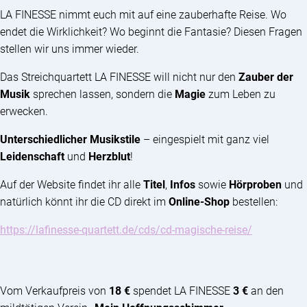
LA FINESSE nimmt euch mit auf eine zauberhafte Reise. Wo
endet die Wirklichkeit? Wo beginnt die Fantasie? Diesen Fragen
stellen wir uns immer wieder.
Das Streichquartett LA FINESSE will nicht nur den
Zauber der
Musik
sprechen lassen, sondern die
Magie
zum Leben zu
erwecken.
Unterschiedlicher Musikstile
– eingespielt mit ganz viel
Leidenschaft
und
Herzblut
!
Auf der Website findet ihr alle
Titel
,
Infos
sowie
Hörproben
und
natürlich könnt ihr die CD direkt im
Online-Shop
bestellen:
https://lafinesse-quartett.de/cds/cd-magische-reise/
Vom Verkaufpreis von
18 €
spendet LA FINESSE
3 €
an den