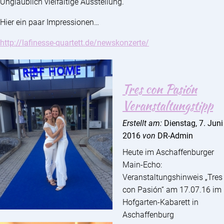
Unglaublich vielfältige Ausstellung.
Hier ein paar Impressionen…
http://lafinesse-quartett.de/newskonzerte/
Tres con Pasión
Veranstaltungstipp
Erstellt am:
Dienstag, 7. Juni
2016
von
DR-Admin
Heute im Aschaffenburger
Main-Echo:
Veranstaltungshinweis „Tres
con Pasión“ am 17.07.16 im
Hofgarten-Kabarett in
Aschaffenburg