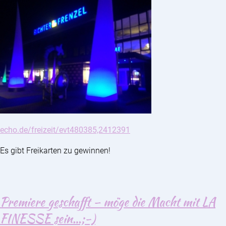
echo.de/freizeit/evt480385,2412391
Es gibt Freikarten zu gewinnen!
Premiere geschafft – möge die Macht mit LA
FINESSE sein…;-)