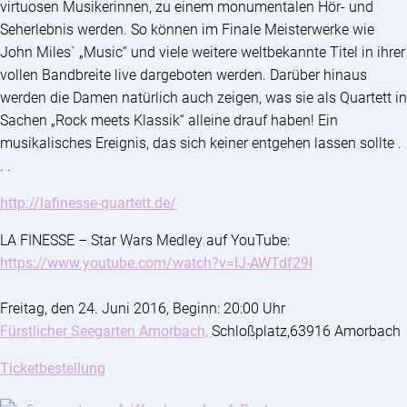
virtuosen Musikerinnen, zu einem monumentalen Hör- und
Seherlebnis werden. So können im Finale Meisterwerke wie
John Miles` „Music“ und viele weitere weltbekannte Titel in ihrer
vollen Bandbreite live dargeboten werden. Darüber hinaus
werden die Damen natürlich auch zeigen, was sie als Quartett in
Sachen „Rock meets Klassik“ alleine drauf haben! Ein
musikalisches Ereignis, das sich keiner entgehen lassen sollte .
. .
http://lafinesse-quartett.de/
LA FINESSE – Star Wars Medley auf YouTube:
https://www.youtube.com/
watch?v=IJ-AWTdf29I
Freitag, den 24. Juni 2016, Beginn: 20:00 Uhr
Fürstlicher Seegarten Amorbach,
Schloßplatz,63916 Amorbach
Ticketbestellung