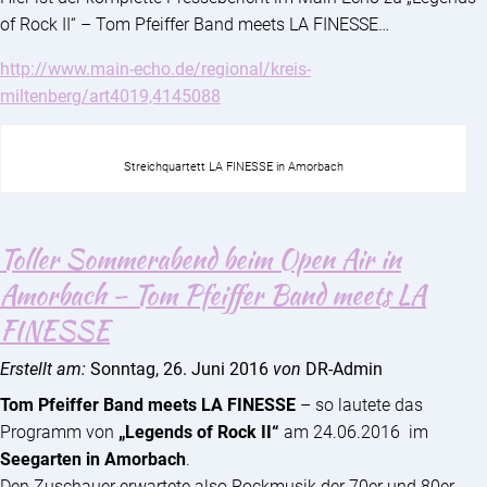
of Rock II“ – Tom Pfeiffer Band meets LA FINESSE…
http://www.main-echo.de/regional/kreis-
miltenberg/art4019,4145088
Streichquartett LA FINESSE in Amorbach
Toller Sommerabend beim Open Air in
Amorbach – Tom Pfeiffer Band meets LA
FINESSE
Erstellt am:
Sonntag, 26. Juni 2016
von
DR-Admin
Tom Pfeiffer Band meets LA FINESSE
– so lautete das
Programm von
„Legends of Rock II“
am 24.06.2016 im
Seegarten in Amorbach
.
Den Zuschauer erwartete also Rockmusik der 70er und 80er