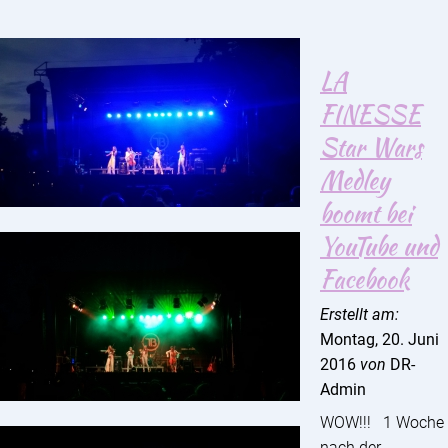
LA
FINESSE
Star Wars
Medley
boomt bei
YouTube und
Facebook
Erstellt am:
Montag, 20. Juni
2016
von
DR-
Admin
WOW!!! 1 Woche
nach der