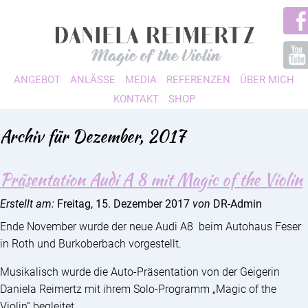
ANGEBOT
ANLÄSSE
MEDIA
REFERENZEN
ÜBER MICH
KONTAKT
SHOP
Archiv für Dezember, 2017
Präsentation Audi A 8 mit Magic of the Violin
Erstellt am:
Freitag, 15. Dezember 2017
von
DR-Admin
Ende November wurde der neue Audi A8 beim Autohaus Feser
in Roth und Burkoberbach vorgestellt.
Musikalisch wurde die Auto-Präsentation von der Geigerin
Daniela Reimertz mit ihrem Solo-Programm „Magic of the
Violin“ begleitet.