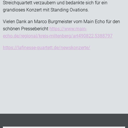
Streichquartett verzaubern und bedankte sich für ein
grandioses Konzert mit Standing Ovations.
Vielen Dank an Marco Burgmeister vom Main Echo für den
schönen Pressebericht
https://www.main-
echo.de/regional/kreis-miltenberg/art490822,5388797
https://lafinesse-quartett.de/newskonzerte/