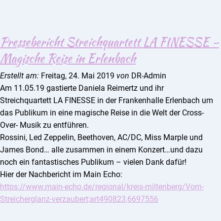
Pressebericht Streichquartett LA FINESSE –
Magische Reise in Erlenbach
Erstellt am:
Freitag, 24. Mai 2019
von
DR-Admin
Am 11.05.19 gastierte Daniela Reimertz und ihr
Streichquartett LA FINESSE in der
Frankenhalle Erlenbach
um
das Publikum in eine magische Reise in die Welt der Cross-
Over- Musik zu entführen.
Rossini, Led Zeppelin, Beethoven, AC/DC, Miss Marple und
James Bond… alle zusammen in einem Konzert…und dazu
noch ein fantastisches Publikum – vielen Dank dafür!
Hier der Nachbericht im Main Echo:
https://www.main-echo.de/regional/kreis-miltenberg/Vom-
Streicherglanz-verzaubert;art490823,6697556