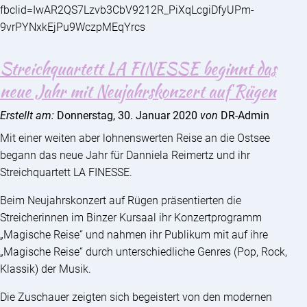
fbclid=IwAR2QS7Lzvb3CbV9212R_PiXqLcgiDfyUPm-
9vrPYNxkEjPu9WczpMEqYrcs
Streichquartett LA FINESSE beginnt das
neue Jahr mit Neujahrskonzert auf Rügen
Erstellt am:
Donnerstag, 30. Januar 2020
von
DR-Admin
Mit einer weiten aber lohnenswerten Reise an die Ostsee
begann das neue Jahr für Danniela Reimertz und ihr
Streichquartett LA FINESSE.
Beim Neujahrskonzert auf Rügen präsentierten die
Streicherinnen im Binzer Kursaal ihr Konzertprogramm
„Magische Reise“ und nahmen ihr Publikum mit auf ihre
„Magische Reise“ durch unterschiedliche Genres (Pop, Rock,
Klassik) der Musik.
Die Zuschauer zeigten sich begeistert von den modernen