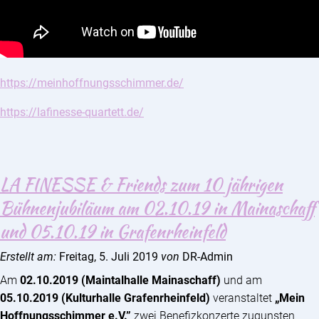
https://meinhoffnungsschimmer.de/
https://lafinesse-quartett.de/
LA FINESSE & Friends zum 10 jährigen
Bühnenjubiläum am 02.10.19 in Mainaschaff
und 05.10.19 in Grafenrheinfeld
Erstellt am:
Freitag, 5. Juli 2019
von
DR-Admin
Am
02.10.2019 (Maintalhalle Mainaschaff)
und am
05.10.2019 (Kulturhalle Grafenrheinfeld)
veranstaltet
„Mein
Hoffnungsschimmer e.V.”
zwei Benefizkonzerte zugunsten