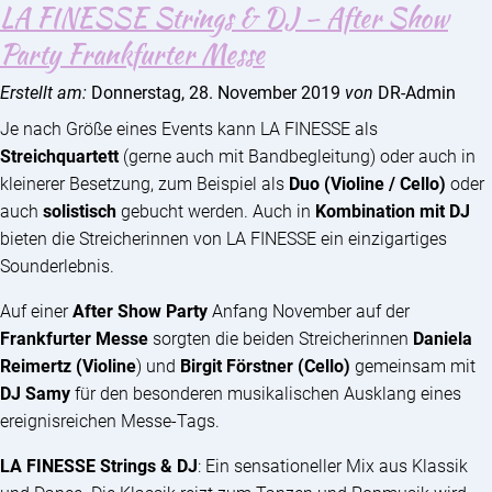
LA FINESSE Strings & DJ – After Show
Party Frankfurter Messe
Erstellt am:
Donnerstag, 28. November 2019
von
DR-Admin
Je nach Größe eines Events kann LA FINESSE als
Streichquartett
(gerne auch mit Bandbegleitung) oder auch in
kleinerer Besetzung, zum Beispiel als
Duo (Violine / Cello)
oder
auch
solistisch
gebucht werden. Auch in
Kombination mit DJ
bieten die Streicherinnen von LA FINESSE ein einzigartiges
Sounderlebnis.
Auf einer
After Show Party
Anfang November auf der
Frankfurter Messe
sorgten die beiden Streicherinnen
Daniela
Reimertz (Violine
) und
Birgit Förstner (Cello)
gemeinsam mit
DJ Samy
für den besonderen musikalischen Ausklang eines
ereignisreichen Messe-Tags.
LA FINESSE Strings & DJ
: Ein sensationeller Mix aus Klassik