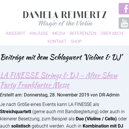
ANGEBOT
ANLÄSSE
MEDIA
REFERENZEN
ÜBER MICH
KONTAKT
SHOP
Beiträge mit dem Schlagwort ‘Violine & DJ’
LA FINESSE Strings & DJ – After Show
Party Frankfurter Messe
Erstellt am:
Donnerstag, 28. November 2019
von
DR-Admin
Je nach Größe eines Events kann LA FINESSE als
Streichquartett
(gerne auch mit Bandbegleitung) oder auch in
kleinerer Besetzung, zum Beispiel als
Duo (Violine / Cello)
oder
auch
solistisch
gebucht werden. Auch in
Kombination mit DJ