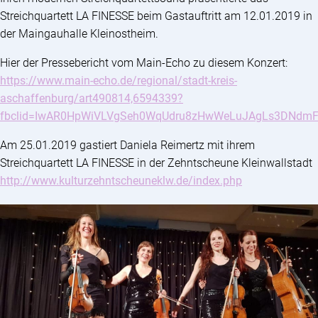
Streichquartett LA FINESSE beim Gastauftritt am 12.01.2019 in
der Maingauhalle Kleinostheim.
Hier der Pressebericht vom Main-Echo zu diesem Konzert:
https://www.main-echo.de/regional/stadt-kreis-
aschaffenburg/art490814,6594339?
fbclid=IwAR0HpWiVLVgSeh0WqUdru8zHwWeLuJAgLs3DNdmFq
Am 25.01.2019 gastiert Daniela Reimertz mit ihrem
Streichquartett LA FINESSE in der Zehntscheune Kleinwallstadt
http://www.kulturzehntscheuneklw.de/index.php