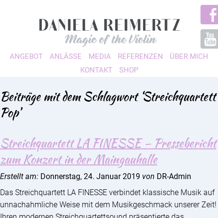
ANGEBOT
ANLÄSSE
MEDIA
REFERENZEN
ÜBER MICH
KONTAKT
SHOP
Beiträge mit dem Schlagwort ‘Streichquartett
Pop’
Streichquartett LA FINESSE – Pressebericht
zum Konzert in der Maingauhalle
Erstellt am:
Donnerstag, 24. Januar 2019
von
DR-Admin
Das Streichquartett LA FINESSE verbindet klassische Musik auf
unnachahmliche Weise mit dem Musikgeschmack unserer Zeit!
Ihren modernen Streichquartettsound präsentierte das