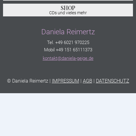
SHOP
CDs und vieles mehr
Daniela Reimertz
Tel. +49 6021 970225
Mobil +49 151 65111373
kontakt@daniela-geige.de
© Daniela Reimertz |
IMPRESSUM
|
AGB
|
DATENSCHUTZ