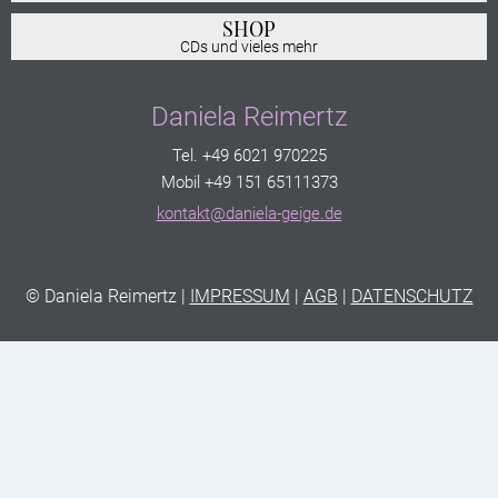
SHOP
CDs und vieles mehr
Daniela Reimertz
Tel. +49 6021 970225
Mobil +49 151 65111373
kontakt@daniela-geige.de
© Daniela Reimertz |
IMPRESSUM
|
AGB
|
DATENSCHUTZ