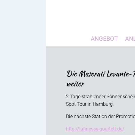
ANGEBOT
AN
Die Maserati Levante-
weiter
2 Tage strahlender Sonnenschein
Spot Tour in Hamburg.
Die nächste Station der Promot
http://lafinesse-quartett.de/