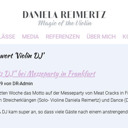
LÄSSE
MEDIA
REFERENZEN
ÜBER MICH
K
wort ‘Violin DJ’
ts DJ“ bei Messeparty in Frankfurt
19
von
DR-Admin
letzten Woche das Motto auf der Messeparty von Meat Cracks in Fr
n Streicherklängen (Solo- Violine Daniela Reimertz) und Dance (
 & DJ kam super an, so dass viele Gäste nach einem anstrengen